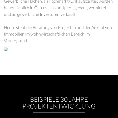
Gewerbliche Flächen, als Fachmarkt/Einkaufscenter, wurden
hauptsächlich in Österreich konzipiert, gebaut, vermietet
und an gewerbliche Investoren verkauft.
Heute steht die Beratung von Projekten und der Ankauf von
Immobilien im wohnwirtschaftlichen Bereich im
Vordergrund.
BEISPIELE 30 JAHRE
PROJEKTENTWICKLUNG